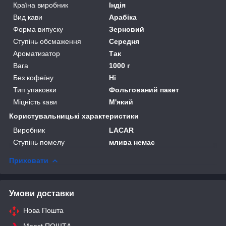
Країна виробник
Індія
Вид кави
Арабіка
Форма випуску
Зерновий
Ступінь обсмаження
Середня
Ароматизатор
Так
Вага
1000 г
Без кофеїну
Ні
Тип упаковки
Фольгований пакет
Міцність кави
М'який
Користувальницькі характеристики
Виробник
LACAR
Ступінь помелу
млива немає
Приховати
Умови доставки
Нова Пошта
Meest ПОШТА