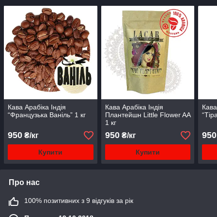
Кава Арабіка Індія
Кава Арабіка Індія
Кава
“Французька Ваніль” 1 кг
Плантейшн Little Flower AA
“Тір
1 кг
950
950
950
₴/кг
₴/кг
Купити
Купити
Про нас
100% позитивних з 9 відгуків за рік