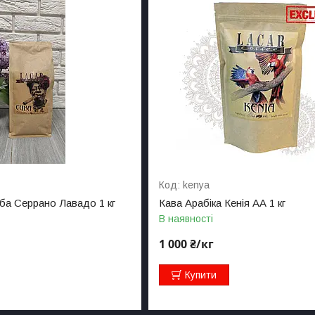
kenya
уба Серрано Лавадо 1 кг
Кава Арабіка Кенія АА 1 кг
В наявності
1 000 ₴/кг
Купити