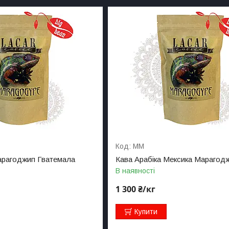
MM
арагоджип Гватемала
Кава Арабіка Мексика Марагодж
В наявності
1 300 ₴/кг
Купити