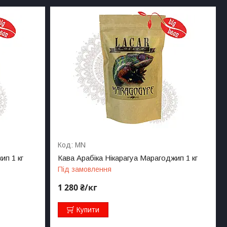
MN
ип 1 кг
Кава Арабіка Нікарагуа Марагоджип 1 кг
Під замовлення
1 280 ₴/кг
Купити