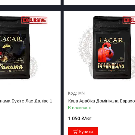
MN
нама Букіте Лас Даліас 1
Кава Арабіка Домінікана Барахо
В наявності
1 050 ₴/кг
Купити