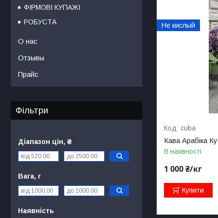
ФІРМОВІ КУПАЖІ
РОБУСТА
Не кислый
О нас
Отзывы
Прайс
Фільтри
cuba
Кава Арабіка К
Діапазон цін, ₴
В наявності
1 000 ₴/кг
Вага, г
Купити
Наявність