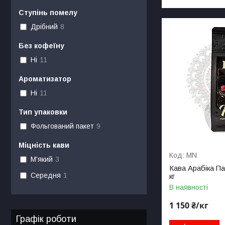
Ступінь помелу
Дрібний
8
Без кофеїну
Ні
11
Ароматизатор
Ні
11
Тип упаковки
Фольгований пакет
9
Міцність кави
MN
М'який
3
Кава Арабіка Па
Середня
1
кг
В наявності
1 150 ₴/кг
Графік роботи