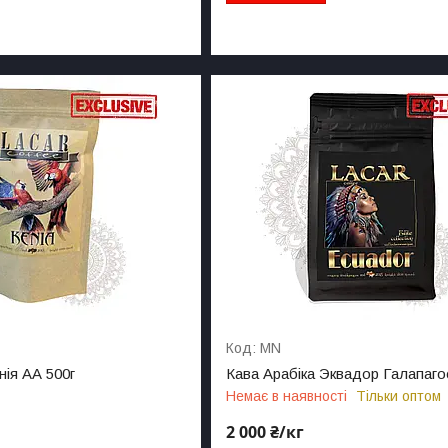
MN
нія АА 500г
Кава Арабіка Эквадор Галапагос
Немає в наявності
Тільки оптом
2 000 ₴/кг