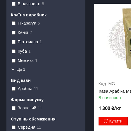
В наявності
8
Країна виробник
Нікарагуа
5
Кенія
2
Гватемала
1
Куба
1
Мексика
1
Ще 1
Вид кави
MG
Арабіка
11
Кава Арабіка М
В наявності
Форма випуску
1 300 ₴/кг
Зерновий
11
Ступінь обсмаження
Купити
Середня
11