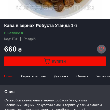
Кава в зернах Робуста Уганда 1кг
В наявності
Код: РУг
Роздріб
660
₴
Купити
Опис
Характеристики
Доставка
Оплата
Умови п
Опис
Свіжеобсмажена кава в зернах робуста Уганда має
насичений, міцний, гіркуватий смак з терпко-у язким смаком.
Кислотність - помірна, аромат - слабовираженний.