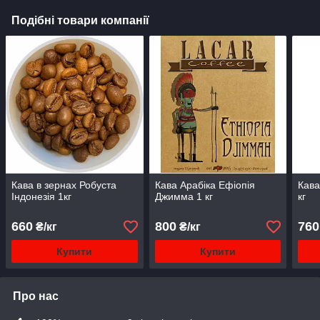
Подібні товари компанії
Кава в зернах Робуста
Кава Арабіка Ефіопія
Кав
Індонезія 1кг
Джимма 1 кг
кг
660
800
760
₴/кг
₴/кг
Купити
Купити
Про нас